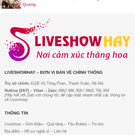
Quang...
LIVESHOWHAY – ĐƠN VỊ BÁN VÉ CHÍNH THỐNG
Trụ sở chính:
611B Vũ Tông Phan, Thanh Xuân, Hà Nội
Hotline (24/7) – Viber – Zalo:
0962 986 358
/
0942 755 358
(Hãy kết nối Zalo với chúng tôi, để cập nhật nhanh nhất các thông tin
về Liveshow)
THÔNG TIN
Liveshow
–
Giới thiệu
–
Quà tặng
–
Yêu Bolero
–
Tin tức
Địa điểm
–
Hồ sơ nghệ sĩ
–
Liên hệ