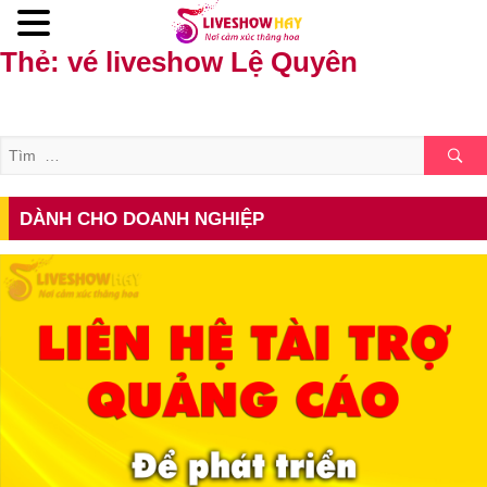
Thẻ:
vé liveshow Lệ Quyên
Đến nội dung chính
Tìm
DÀNH CHO DOANH NGHIỆP