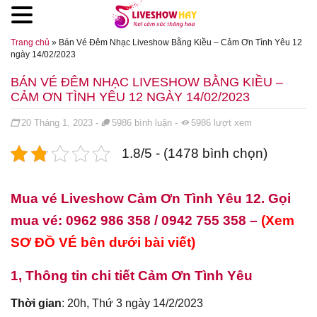
Đến nội dung chính
Trang chủ
»
Bán Vé Đêm Nhạc Liveshow Bằng Kiều – Cảm Ơn Tình Yêu 12
ngày 14/02/2023
BÁN VÉ ĐÊM NHẠC LIVESHOW BẰNG KIỀU –
CẢM ƠN TÌNH YÊU 12 NGÀY 14/02/2023
Đăng ngày
20 Tháng 1, 2023
-
5986
bình luận
-
5986
lượt xem
1.8/5 - (1478 bình chọn)
Mua vé Liveshow Cảm Ơn Tình Yêu 12
.
Gọi
mua vé: 0962 986 358 / 0942 755 358 –
(Xem
SƠ ĐỒ VÉ bên dưới bài viết)
1, Thông tin chi tiết Cảm Ơn Tình Yêu
Thời gian
: 20h, Thứ 3 ngày 14/2/2023