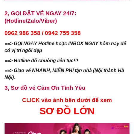
2, GỌI ĐẶT VÉ NGAY 24/7:
(Hotline/Zalo/Viber)
0962 986 358 / 0942 755 358
==> GỌI NGAY Hotline hoặc INBOX NGAY hôm nay để
có vị trí ngồi đẹp
==> Hotline đổ chuông liên tục!!!
==> Giao vé NHANH, MIỄN PHÍ tận nhà (Nội thành Hà
Nội).
3, Sơ đồ vé
Cảm Ơn Tình Yêu
CLICK vào ảnh bên dưới để xem
SƠ ĐỒ LỚN