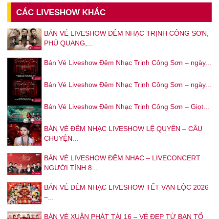
CÁC LIVESHOW KHÁC
BÁN VÉ LIVESHOW ĐÊM NHẠC TRỊNH CÔNG SƠN,
PHÚ QUANG,...
Bán Vé Liveshow Đêm Nhạc Trịnh Công Sơn – ngày...
Bán Vé Liveshow Đêm Nhạc Trịnh Công Sơn – ngày...
Bán Vé Liveshow Đêm Nhạc Trịnh Công Sơn – Giọt...
BÁN VÉ ĐÊM NHẠC LIVESHOW LỆ QUYÊN – CÂU
CHUYỆN...
BÁN VÉ LIVESHOW ĐÊM NHẠC – LIVECONCERT
NGƯỜI TÌNH 8...
BÁN VÉ ĐÊM NHẠC LIVESHOW TẾT VẠN LỘC 2026
–...
BÁN VÉ XUÂN PHÁT TÀI 16 – VÉ ĐẸP TỪ BAN TỔ