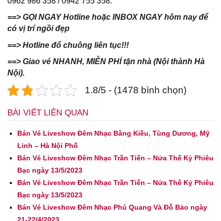
0962 986 358 / 0942 755 358.
==> GỌI NGAY Hotline hoặc INBOX NGAY hôm nay để
có vị trí ngồi đẹp
==> Hotline đổ chuông liên tục!!!
==> Giao vé NHANH, MIỄN PHÍ tận nhà (Nội thành Hà
Nội).
1.8/5 - (1478 bình chọn)
BÀI VIẾT LIÊN QUAN
Bán Vé Liveshow Đêm Nhạc Bằng Kiều, Tùng Dương, Mỹ
Linh – Hà Nội Phố
Bán Vé Liveshow Đêm Nhạc Trần Tiến – Nửa Thế Kỷ Phiêu
Bạc ngày 13/5/2023
Bán Vé Liveshow Đêm Nhạc Trần Tiến – Nửa Thế Kỷ Phiêu
Bạc ngày 13/5/2023
Bán Vé Liveshow Đêm Nhạc Phú Quang Và Đỗ Bảo ngày
21-22/4/2023