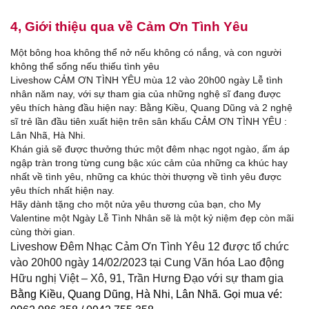
4, Giới thiệu qua về
Cảm Ơn Tình Yêu
Một bông hoa không thể nở nếu không có nắng, và con người
không thể sống nếu thiếu tình yêu
Liveshow CẢM ƠN TÌNH YÊU mùa 12 vào 20h00 ngày Lễ tình
nhân năm nay, với sự tham gia của những nghệ sĩ đang được
yêu thích hàng đầu hiện nay: Bằng Kiều, Quang Dũng và 2 nghệ
sĩ trẻ lần đầu tiên xuất hiện trên sân khấu CẢM ƠN TÌNH YÊU :
Lân Nhã, Hà Nhi.
Khán giả sẽ được thưởng thức một đêm nhạc ngọt ngào, ấm áp
ngập tràn trong từng cung bậc xúc cảm của những ca khúc hay
nhất về tình yêu, những ca khúc thời thượng về tình yêu được
yêu thích nhất hiện nay.
Hãy dành tặng cho một nửa yêu thương của bạn, cho My
Valentine một Ngày Lễ Tình Nhân sẽ là một kỷ niệm đẹp còn mãi
cùng thời gian.
Liveshow Đêm Nhạc Cảm Ơn Tình Yêu 12 được tổ chức
vào 20h00 ngày 14/02/2023 tại Cung Văn hóa Lao động
Hữu nghị Việt – Xô, 91, Trần Hưng Đạo với sự tham gia
Bằng Kiều, Quang Dũng, Hà Nhi, Lân Nhã
.
Gọi mua vé: