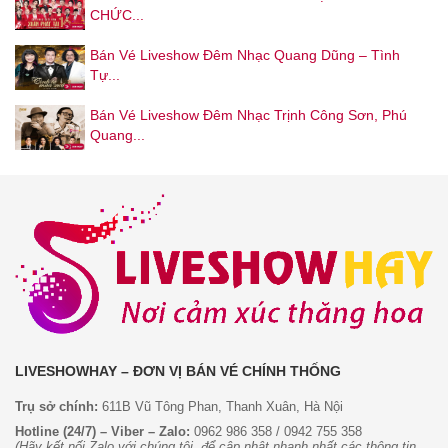
CHỨC...
Bán Vé Liveshow Đêm Nhạc Quang Dũng – Tình
Tự...
Bán Vé Liveshow Đêm Nhạc Trịnh Công Sơn, Phú
Quang...
LIVESHOWHAY – ĐƠN VỊ BÁN VÉ CHÍNH THỐNG
Trụ sở chính:
611B Vũ Tông Phan, Thanh Xuân, Hà Nội
Hotline (24/7) – Viber – Zalo:
0962 986 358
/
0942 755 358
(Hãy kết nối Zalo với chúng tôi, để cập nhật nhanh nhất các thông tin