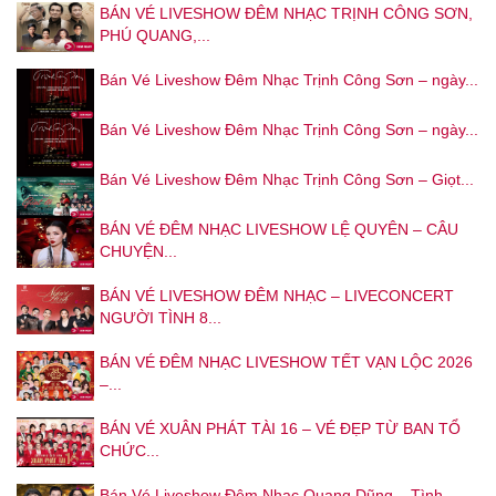
BÁN VÉ LIVESHOW ĐÊM NHẠC TRỊNH CÔNG SƠN,
PHÚ QUANG,...
Bán Vé Liveshow Đêm Nhạc Trịnh Công Sơn – ngày...
Bán Vé Liveshow Đêm Nhạc Trịnh Công Sơn – ngày...
Bán Vé Liveshow Đêm Nhạc Trịnh Công Sơn – Giọt...
BÁN VÉ ĐÊM NHẠC LIVESHOW LỆ QUYÊN – CÂU
CHUYỆN...
BÁN VÉ LIVESHOW ĐÊM NHẠC – LIVECONCERT
NGƯỜI TÌNH 8...
BÁN VÉ ĐÊM NHẠC LIVESHOW TẾT VẠN LỘC 2026
–...
BÁN VÉ XUÂN PHÁT TÀI 16 – VÉ ĐẸP TỪ BAN TỔ
CHỨC...
Bán Vé Liveshow Đêm Nhạc Quang Dũng – Tình