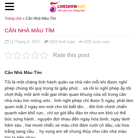
Đến nội dung chính
Trang chủ
»
Căn Nhà Màu Tím
CĂN NHÀ MÀU TÍM
Đăng ngày
11 Tháng 9, 2017
-
1931
bình luận
-
1931
lượt xem
Rate this post
Căn Nhà Màu Tím
Tôi là một chàng lính hành quân xa nhà nên mỗi khi được nghỉ
phép chúng tôi quý trọng từ giây phút… và rồi kì nghỉ phép ấy tôi
chợt thấy một ánh mắt giai nhân quan khung cửa sổ trong căn
nhà màu tím mộng ước.. lính nghỉ phép chỉ được 5 ngày, phải làm
quen mất 2 ngày em mới cho tôi biết tên… đời lính chinh chiến
quanh năm khổ cực.. chỉ sợ gót liễu đào tơ như em khó có thể
bức song hành.. nguyện đợi nhau đến ngày hòa bình, ngày lành
hăm sáu , hai mươi chiếc
xe màu chở đám cưới cô dâu, cài hoa
trắng sang cầu… hy vọng em sẽ chung thủy như căn nhà màu
tím ta bên nhau..