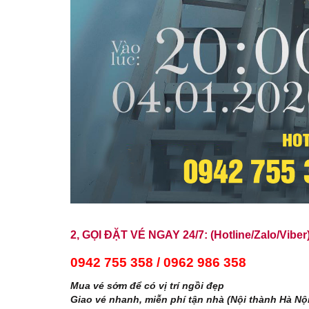
2, GỌI ĐẶT VÉ NGAY 24/7: (Hotline/Zalo/Viber
0942 755 358 / 0962 986 358
Mua vé sớm để có vị trí ngồi đẹp
Giao vé nhanh, miễn phí tận nhà (Nội thành Hà Nội