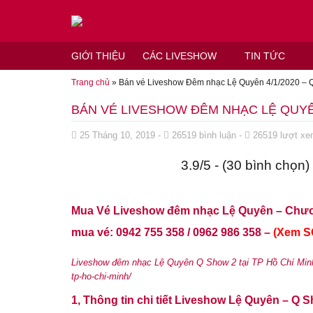
Đến nội dung chính
GIỚI THIỆU
CÁC LIVESHOW
TIN TỨC
Trang chủ
»
Bán vé Liveshow Đêm nhạc Lệ Quyên 4/1/2020 – 
BÁN VÉ LIVESHOW ĐÊM NHẠC LỆ QUYÊN
Đăng ngày
25 Tháng 10, 2019
-
26519
bình luận
-
26519
lượt x
3.9/5 - (30 bình chọn)
Mua Vé Liveshow đêm nhạc Lệ Quyên – Chương
mua vé: 0942 755 358 / 0962 986 358 –
(Xem SƠ
Liveshow đêm nhạc Lệ Quyên Q Show 2 tại TP Hồ Chí Min
tp-ho-chi-minh/
1, Thông tin chi tiết Liveshow Lệ Quyên – Q 