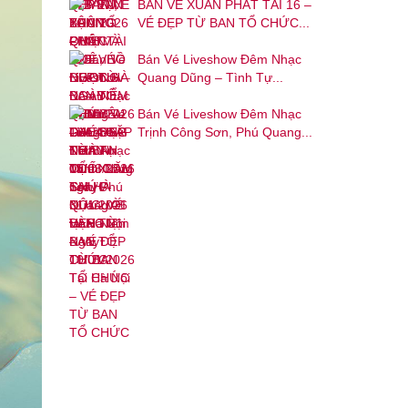
BÁN VÉ XUÂN PHÁT TÀI 16 –
VÉ ĐẸP TỪ BAN TỔ CHỨC...
Bán Vé Liveshow Đêm Nhạc
Quang Dũng – Tình Tự...
Bán Vé Liveshow Đêm Nhạc
Trịnh Công Sơn, Phú Quang...