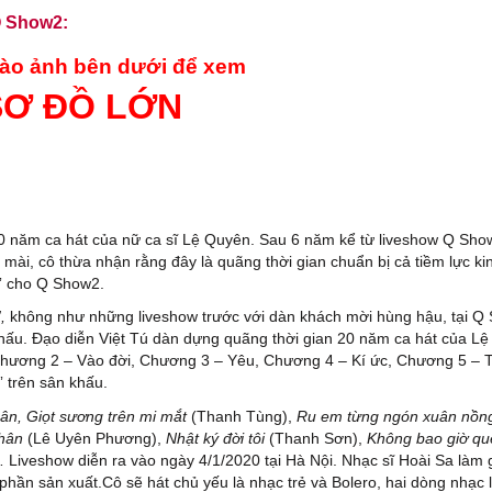
Q Show2:
ào ảnh bên dưới để xem
SƠ ĐỒ LỚN
20 năm ca hát của nữ ca sĩ Lệ Quyên. Sau 6 năm kể từ liveshow Q Sho
ài, cô thừa nhận rằng đây là quãng thời gian chuẩn bị cả tiềm lực kin
y” cho Q Show2.
”
,
không như những liveshow trước với dàn khách mời hùng hậu, tại Q
khấu. Đạo diễn Việt Tú dàn dựng quãng thời gian 20 năm ca hát của L
Chương 2 – Vào đời, Chương 3 – Yêu, Chương 4 – Kí ức, Chương 5 – 
” trên sân khấu.
uân, Giọt sương trên mi mắt
(Thanh Tùng),
Ru em từng ngón xuân nồn
nhân
(Lê Uyên Phương),
Nhật ký đời tôi
(Thanh Sơn),
Không bao giờ qu
iveshow diễn ra vào ngày 4/1/2020 tại Hà Nội. Nhạc sĩ Hoài Sa làm 
hần sản xuất.Cô sẽ hát chủ yếu là nhạc trẻ và Bolero, hai dòng nhạc