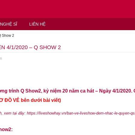
NGHỆ SĨ
LIÊN HỆ
Q Show 2
 4/1/2020 – Q SHOW 2
em
 trình Q Show2, kỷ niệm 20 năm ca hát – Ngày 4/1/2020. 
 ĐỒ VÉ bên dưới bài viết)
h
, xem tại đây:
https://liveshowhay.vn/ban-ve-liveshow-dem-nhac-le-quyen-q
Show2: