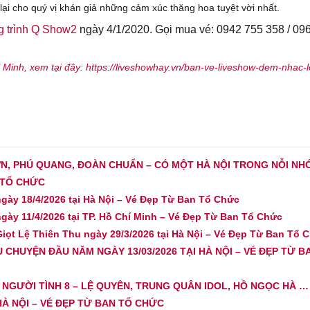
ại cho quý vị khán giả những cảm xúc thăng hoa tuyệt vời nhất.
 trình Q Show2
ngày 4/1/2020. Gọi mua vé: 0942 755 358 / 09
 Minh
, xem tại đây:
https://liveshowhay.vn/ban-ve-liveshow-dem-nhac-l
N, PHÚ QUANG, ĐOÀN CHUẨN – CÓ MỘT HÀ NỘI TRONG NỖI NH
N TỔ CHỨC
ày 18/4/2026 tại Hà Nội – Vé Đẹp Từ Ban Tổ Chức
ày 11/4/2026 tại TP. Hồ Chí Minh – Vé Đẹp Từ Ban Tổ Chức
ọt Lệ Thiên Thu ngày 29/3/2026 tại Hà Nội – Vé Đẹp Từ Ban Tổ 
CHUYỆN ĐẦU NĂM NGÀY 13/03/2026 TẠI HÀ NỘI – VÉ ĐẸP TỪ B
NGƯỜI TÌNH 8 – LỆ QUYÊN, TRUNG QUÂN IDOL, HỒ NGỌC HÀ …
HÀ NỘI – VÉ ĐẸP TỪ BAN TỔ CHỨC