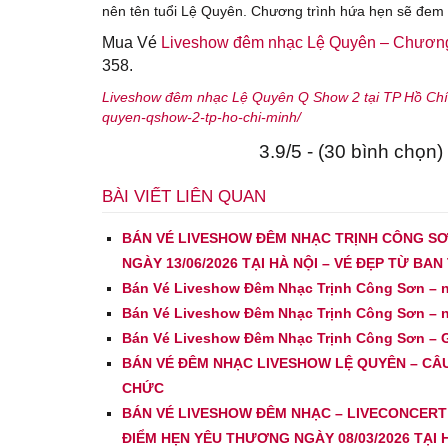
nên tên tuổi Lệ Quyên. Chương trình hứa hẹn sẽ đem l
Mua Vé
Liveshow đêm nhạc Lệ Quyên – Chương
358.
Liveshow đêm nhạc Lệ Quyên Q Show 2 tại TP Hồ Chí
quyen-qshow-2-tp-ho-chi-minh/
3.9/5 - (30 bình chọn)
BÀI VIẾT LIÊN QUAN
BÁN VÉ LIVESHOW ĐÊM NHẠC TRỊNH CÔNG SƠ
NGÀY 13/06/2026 TẠI HÀ NỘI – VÉ ĐẸP TỪ BA
Bán Vé Liveshow Đêm Nhạc Trịnh Công Sơn – ng
Bán Vé Liveshow Đêm Nhạc Trịnh Công Sơn – ng
Bán Vé Liveshow Đêm Nhạc Trịnh Công Sơn – Gi
BÁN VÉ ĐÊM NHẠC LIVESHOW LỆ QUYÊN – CÂU 
CHỨC
BÁN VÉ LIVESHOW ĐÊM NHẠC – LIVECONCERT 
ĐIỂM HẸN YÊU THƯƠNG NGÀY 08/03/2026 TẠI 