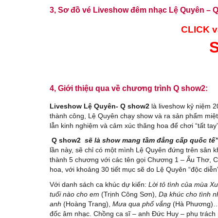
3, Sơ đồ vé Liveshow đêm nhạc Lệ Quyên – 
CLICK v
4, Giới thiệu qua về chương trình Q show2:
Liveshow Lệ Quyên- Q show2
là liveshow kỷ niệm 
thành công, Lệ Quyên chạy show và ra sản phẩm miệt m
lẫn kinh nghiệm và cảm xúc thăng hoa để chơi “tất ta
Q show2
sẽ là show mang tầm đẳng cấp quốc tế
lần này, sẽ chỉ có một mình Lệ Quyên đứng trên sân 
thành 5 chương với các tên gọi Chương 1 – Ấu Thơ, 
hoa, với khoảng 30 tiết mục sẽ do Lệ Quyên “độc diễn
Với danh sách ca khúc dự kiến:
Lời tỏ tình của mùa X
tuổi nào cho em
(Trịnh Công Sơn),
Dạ khúc cho tình 
anh
(Hoàng Trang),
Mưa qua phố vắng
(Hà Phương)… L
đốc âm nhạc. Chồng ca sĩ – anh Đức Huy – phụ trách p