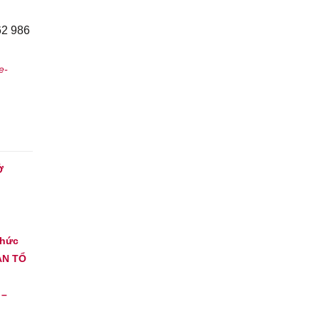
62 986
e-
Ớ
Chức
AN TỔ
 –