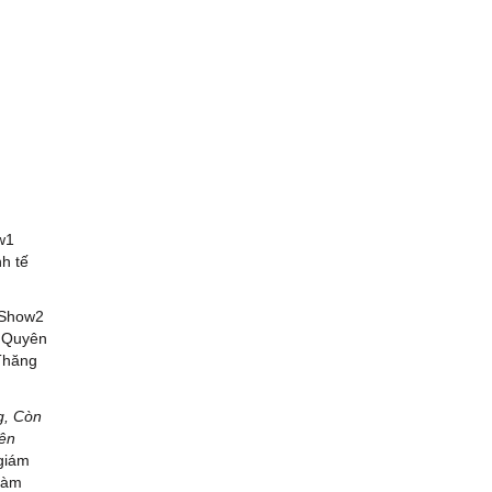
w1
h tế
 Show2
ệ Quyên
Thăng
g, Còn
ên
giám
 làm