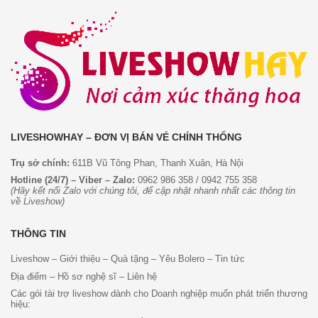
LIVESHOWHAY – ĐƠN VỊ BÁN VÉ CHÍNH THỐNG
Trụ sở chính:
611B Vũ Tông Phan, Thanh Xuân, Hà Nội
Hotline (24/7) – Viber – Zalo:
0962 986 358
/
0942 755 358
(Hãy kết nối Zalo với chúng tôi, để cập nhật nhanh nhất các thông tin
về Liveshow)
THÔNG TIN
Liveshow
–
Giới thiệu
–
Quà tặng
–
Yêu Bolero
–
Tin tức
Địa điểm
–
Hồ sơ nghệ sĩ
–
Liên hệ
Các gói tài trợ liveshow dành cho Doanh nghiệp muốn phát triển thương
hiệu: