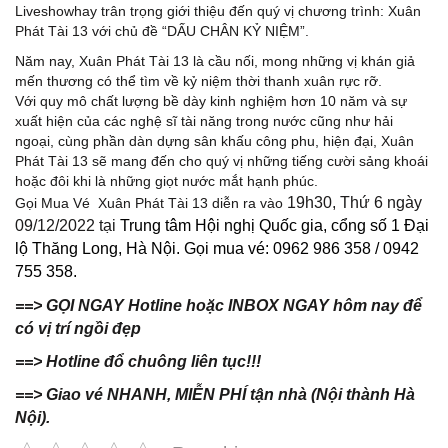
Liveshowhay trân trọng giới thiệu đến quý vị chương trình: Xuân
Phát Tài 13 với chủ đề “DẤU CHÂN KỶ NIỆM”.
Năm nay, Xuân Phát Tài 13 là cầu nối, mong những vị khán giả
mến thương có thể tìm về kỷ niệm thời thanh xuân rực rỡ.
Với quy mô chất lượng bề dày kinh nghiệm hơn 10 năm và sự
xuất hiện của các nghệ sĩ tài năng trong nước cũng như hải
ngoại, cùng phần dàn dựng sân khấu công phu, hiện đại, Xuân
Phát Tài 13 sẽ mang đến cho quý vị những tiếng cười sảng khoái
hoặc đôi khi là những giọt nước mắt hạnh phúc.
19h30, Thứ 6 ngày
Gọi Mua Vé Xuân Phát Tài 13 diễn ra vào
09/12/2022 tại
Trung tâm Hội nghị Quốc gia, cổng số 1 Đại
lộ Thăng Long, Hà Nội.
Gọi mua vé: 0962 986 358 / 0942
755 358.
==> GỌI NGAY Hotline hoặc INBOX NGAY hôm nay để
có vị trí ngồi đẹp
==> Hotline đổ chuông liên tục!!!
==> Giao vé NHANH, MIỄN PHÍ tận nhà (Nội thành Hà
Nội).