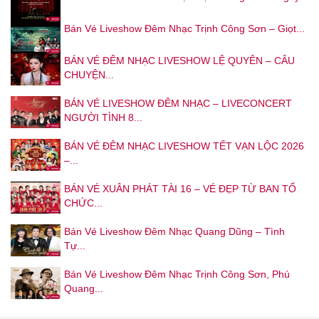
Bán Vé Liveshow Đêm Nhạc Trịnh Công Sơn – Giọt...
BÁN VÉ ĐÊM NHẠC LIVESHOW LỆ QUYÊN – CÂU
CHUYỆN...
BÁN VÉ LIVESHOW ĐÊM NHẠC – LIVECONCERT
NGƯỜI TÌNH 8...
BÁN VÉ ĐÊM NHẠC LIVESHOW TẾT VẠN LỘC 2026
–...
BÁN VÉ XUÂN PHÁT TÀI 16 – VÉ ĐẸP TỪ BAN TỔ
CHỨC...
Bán Vé Liveshow Đêm Nhạc Quang Dũng – Tình
Tự...
Bán Vé Liveshow Đêm Nhạc Trịnh Công Sơn, Phú
Quang...