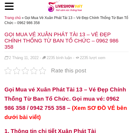
Đến nội dung chính
Trang chủ
»
Gọi Mua Vé Xuân Phát Tài 13 – Vé Đẹp Chính Thống Từ Ban Tổ
Chức – 0962 986 358
GỌI MUA VÉ XUÂN PHÁT TÀI 13 – VÉ ĐẸP
CHÍNH THỐNG TỪ BAN TỔ CHỨC – 0962 986
358
Đăng ngày
2 Tháng 11, 2022
-
2235
bình luận
-
2235
lượt xem
Rate this post
Gọi Mua vé Xuân Phát Tài 13 – Vé Đẹp Chính
Thống Từ Ban Tổ Chức
.
Gọi mua vé: 0962
986 358 / 0942 755 358 –
(Xem SƠ ĐỒ VÉ bên
dưới bài viết)
1, Thông tin chi tiết Xuân Phát Tài