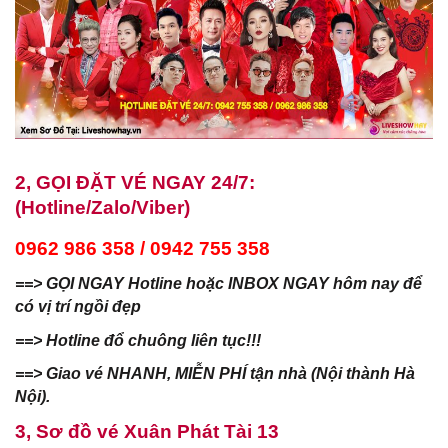
2, GỌI ĐẶT VÉ NGAY 24/7:
(Hotline/Zalo/Viber)
0962 986 358 / 0942 755 358
==> GỌI NGAY Hotline hoặc INBOX NGAY hôm nay để
có vị trí ngồi đẹp
==> Hotline đổ chuông liên tục!!!
==> Giao vé NHANH, MIỄN PHÍ tận nhà (Nội thành Hà
Nội).
3, Sơ đồ vé
Xuân Phát Tài 13